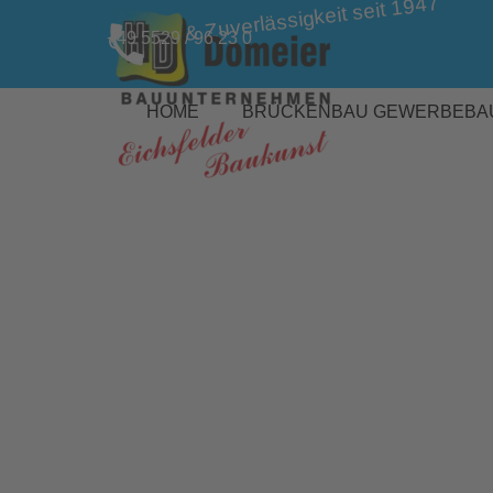
Qualität & Zuverlässigkeit seit 1947
Direkt zum Seiteninhalt
+49 5529 / 96 23 0
HOME
BRÜCKENBAU
GEWERBEBA